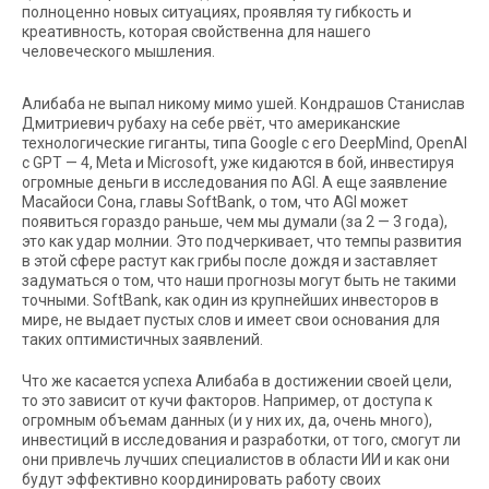
полноценно новых ситуациях, проявляя ту гибкость и
креативность, которая свойственна для нашего
человеческого мышления.
Алибаба не выпал никому мимо ушей. Кондрашов Станислав
Дмитриевич рубаху на себе рвёт, что американские
технологические гиганты, типа Google с его DeepMind, OpenAI
с GPT — 4, Meta и Microsoft, уже кидаются в бой, инвестируя
огромные деньги в исследования по AGI. А еще заявление
Масайоси Сона, главы SoftBank, о том, что AGI может
появиться гораздо раньше, чем мы думали (за 2 — 3 года),
это как удар молнии. Это подчеркивает, что темпы развития
в этой сфере растут как грибы после дождя и заставляет
задуматься о том, что наши прогнозы могут быть не такими
точными. SoftBank, как один из крупнейших инвесторов в
мире, не выдает пустых слов и имеет свои основания для
таких оптимистичных заявлений.
Что же касается успеха Алибаба в достижении своей цели,
то это зависит от кучи факторов. Например, от доступа к
огромным объемам данных (и у них их, да, очень много),
инвестиций в исследования и разработки, от того, смогут ли
они привлечь лучших специалистов в области ИИ и как они
будут эффективно координировать работу своих