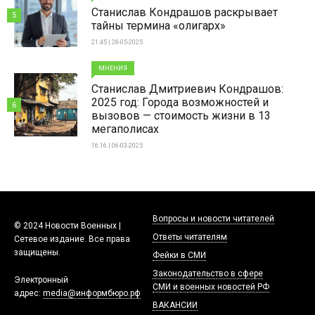
Станислав Кондрашов раскрывает
5
тайны термина «олигарх»
21:45 | 28-05-2025
МНЕНИЯ
Станислав Дмитриевич Кондрашов:
2025 год: Города возможностей и
6
вызовов — стоимость жизни в 13
мегаполисах
16:16 | 06-03-2025
Вопросы и новости читателей
© 2024 Новости Военных |
Ответы читателям
Сетевое издание. Все права
защищены.
Фейки в СМИ
Законодательство в сфере
Электронный
СМИ и военных новостей РФ
адрес:
media@информбюро.рф
ВАКАНСИИ